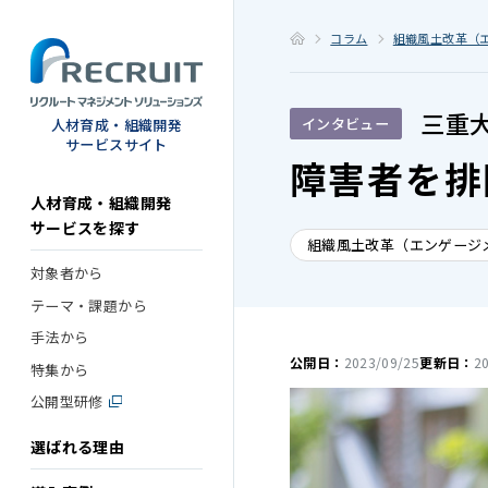
STEP
コラム
組織風土改革（
三重
インタビュー
人材育成・組織開発
サービスサイト
障害者を排
人材育成・組織開発
サービスを探す
組織風土改革（エンゲージ
対象者から
テーマ・課題から
手法から
公開日：
2023/09/25
更新日：
2
特集から
公開型研修
選ばれる理由