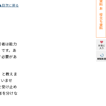
▲目次に戻る
お役立ち資料
害者は能力
お気に
入り
」です。あ
す必要があ
閲覧履
」と教えま
ていませ
を受け止め
者を分けな
。