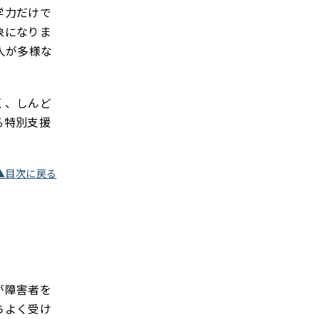
学力だけで
象になりま
人が多様な
く、しんど
る特別支援
▲目次に戻る
が障害者を
ちよく受け