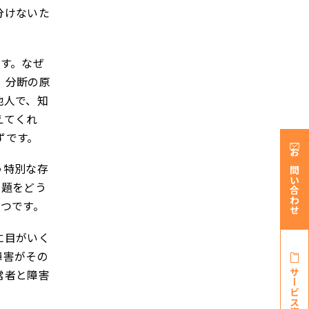
分けないた
す。なぜ
、分断の原
他人で、知
えてくれ
ずです。
お問い合わせ
う特別な存
問題をどう
つです。
に目がいく
障害がその
サービス資料・
常者と障害