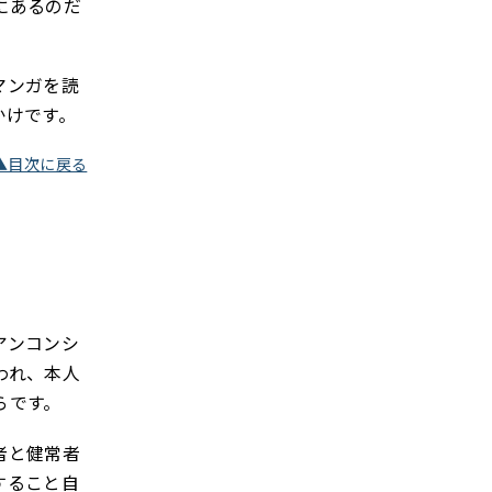
にあるのだ
マンガを読
かけです。
▲目次に戻る
アンコンシ
われ、本人
らです。
者と健常者
すること自