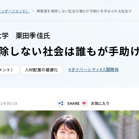
エンゲージメント）
障害者を排除しない社会は誰もが手助けを求められる社会だ
大学 栗田季佳氏
除しない社会は誰もが手助
ダイバーシティ
人間関係
メント）
人材配置の最適化
024/05/16
SHARE
お気に入り