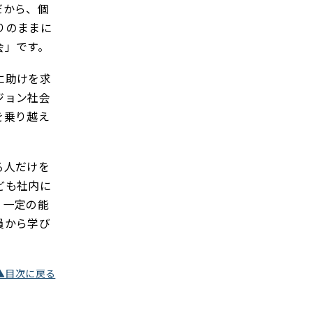
だから、個
りのままに
会」です。
に助けを求
ジョン社会
を乗り越え
る人だけを
ども社内に
、一定の能
員から学び
▲目次に戻る