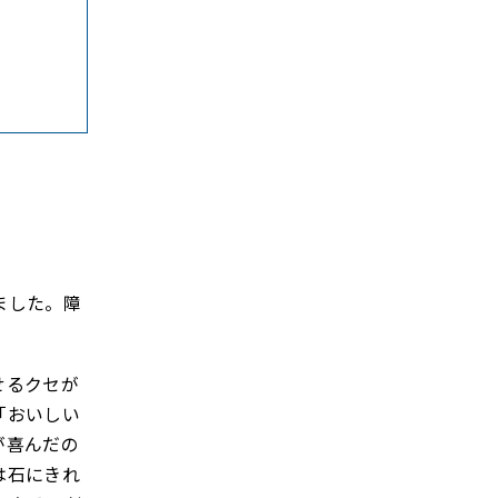
ました。障
せるクセが
「おいしい
が喜んだの
は石にきれ