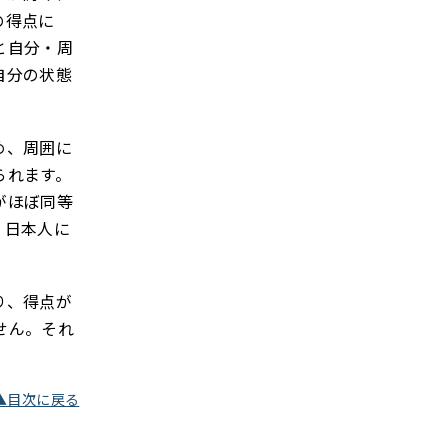
の得点に
と自分・周
自分の状態
め、周囲に
られます。
がほぼ同等
、日本人に
り、得点が
せん。それ
▲目次に戻る