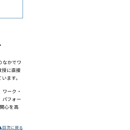
ト
のなかでワ
教授に直接
ています。
、ワーク・
、パフォー
関心を高
▲目次に戻る