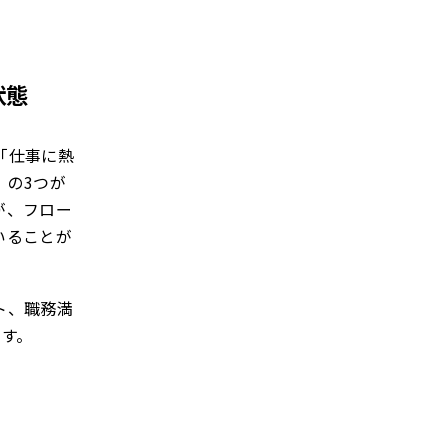
状態
「仕事に熱
）の3つが
が、フロー
いることが
ト、職務満
ます。