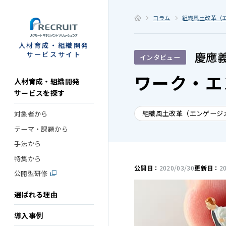
STEP
コラム
組織風土改革（
人材育成・組織開発
慶應
サービスサイト
インタビュー
ワーク・エ
人材育成・組織開発
サービスを探す
組織風土改革（エンゲージ
対象者から
テーマ・課題から
手法から
特集から
公開日：
2020/03/30
更新日：
2
公開型研修
選ばれる理由
導入事例