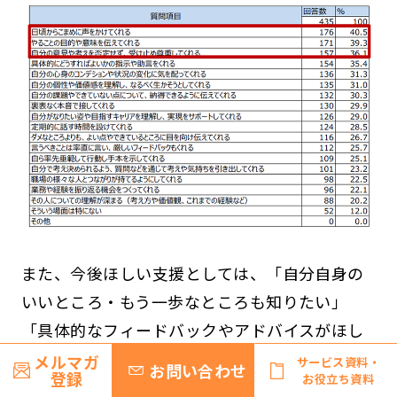
また、今後ほしい支援としては、「自分自身の
いいところ・もう一歩なところも知りたい」
「具体的なフィードバックやアドバイスがほし
い」という声が挙がっています。お互いに尊重
メルマガ
サービス資料・
お問い合わせ
登録
お役立ち資料
し合い、対等に意見を言い合える環境のなか