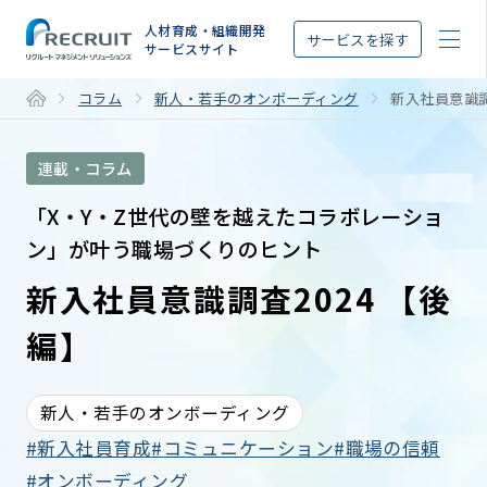
STEP
人材育成・組織開発
サービスを探す
サービスサイト
コラム
新人・若手のオンボーディング
新入社員意識調
連載・コラム
「X・Y・Z世代の壁を越えたコラボレーショ
ン」が叶う職場づくりのヒント
新入社員意識調査2024 【後
編】
新人・若手のオンボーディング
新入社員育成
コミュニケーション
職場の信頼
オンボーディング