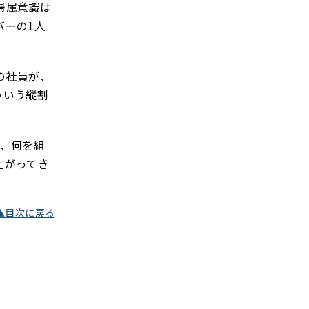
帰属意識は
バーの1人
の社員が、
ういう縦割
ら、何を組
上がってき
▲目次に戻る