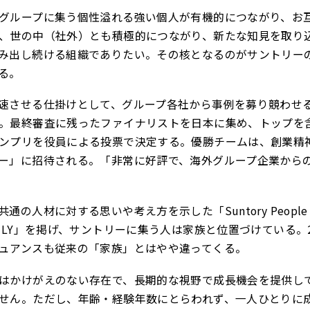
グループに集う個性溢れる強い個人が有機的につながり、お
、世の中（社外）とも積極的につながり、新たな知見を取り
み出し続ける組織でありたい。その核となるのがサントリー
る。
速させる仕掛けとして、グループ各社から事例を募り競わせ
。最終審査に残ったファイナリストを日本に集め、トップを
ンプリを役員による投票で決定する。優勝チームは、創業精
ー」に招待される。「非常に好評で、海外グループ企業から
の人材に対する思いや考え方を示した「Suntory People 
ILY」を掲げ、サントリーに集う人は家族と位置づけている。2
ュアンスも従来の「家族」とはやや違ってくる。
はかけがえのない存在で、長期的な視野で成長機会を提供し
せん。ただし、年齢・経験年数にとらわれず、一人ひとりに