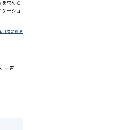
負を求めら
ニケーショ
▲目次に戻る
て ―若