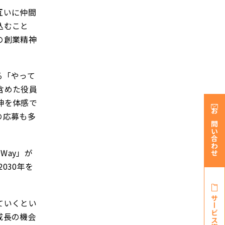
互いに仲間
込むこと
の創業精神
る「やって
含めた役員
神を体感で
の応募も多
お問い合わせ
Way」が
030年を
サービス資料・
ていくとい
成長の機会