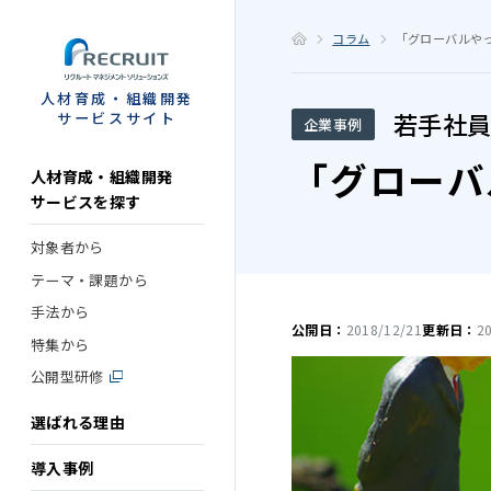
STEP
コラム
「グローバルや
人材育成・組織開発
若手社員
サービスサイト
企業事例
「グローバ
人材育成・組織開発
サービスを探す
対象者から
テーマ・課題から
手法から
公開日：
2018/12/21
更新日：
2
特集から
公開型研修
選ばれる理由
導入事例