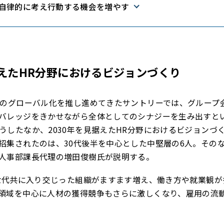
自律的に考え行動する機会を増やす
据えたHR分野におけるビジョンづくり
営のグローバル化を推し進めてきたサントリーでは、グループ
バレッジをきかせながら全体としてのシナジーを生み出すと
うしたなか、2030年を見据えたHR分野におけるビジョンづ
招集されたのは、30代後半を中心とした中堅層の6人。そのな
人事部課長代理の増田俊樹氏が説明する。
・世代共に入り交じった組織がますます増え、働き方や就業観
領域を中心に人材の獲得競争もさらに激しくなり、雇用の流