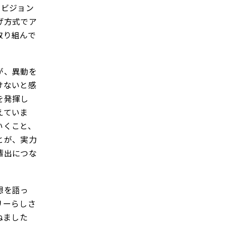
、ビジョン
げ方式でア
取り組んで
が、異動を
けないと感
を発揮し
えていま
いくこと、
とが、実力
輩出につな
想を語っ
リーらしさ
ねました