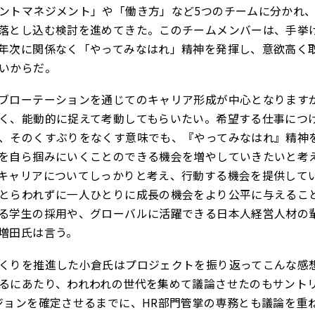
ントマネジメント」や「働き方」など5つのチームに分かれ
落とし込む検討を進めてきた。このチームメンバーは、手挙
年次に関係なく「やってみなはれ」精神を発揮し、意欲高く
いからだ。
ブローテーションを通じてのキャリア形成が中心となります
く、能動的に捉えて考動してもらいたい。希望する仕事につ
、そのくすぶりをなくす意味でも、『やってみなはれ』精神
を自ら掴みにいくことのできる機会を増やしていきたいと考
キャリアについてしっかりと考え、行動する機会を提供して
とらわれずに一人ひとりに成長の機会をより公平に与えるこ
る学生の採用や、グローバルに活躍できる日本人経営人材の
増田氏は言う。
くりを推進した小倉氏はプロジェクトを振り返ってこんな感
るにあたり、われわれの世代を集めて議論させたのもサント
ジョンを確定させるまでに、HR部門管掌の専務とも議論を重