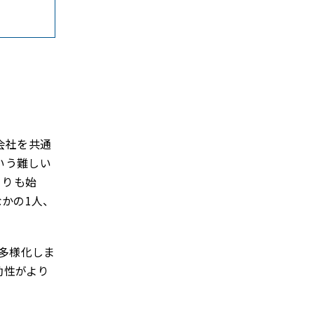
会社を共通
いう難しい
くりも始
かの1人、
が多様化しま
動性がより