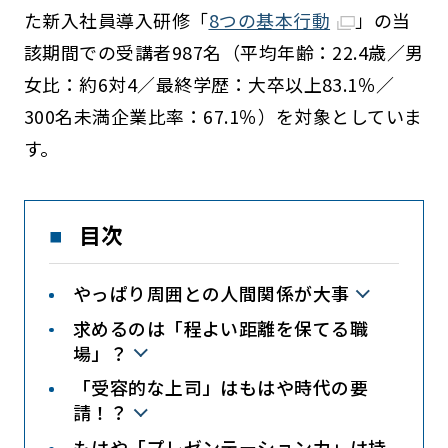
た新入社員導入研修「
8つの基本行動
」の当
該期間での受講者987名（平均年齢：22.4歳／男
女比：約6対4／最終学歴：大卒以上83.1％／
300名未満企業比率：67.1％）を対象としていま
す。
目次
やっぱり周囲との人間関係が大事
求めるのは「程よい距離を保てる職
場」？
「受容的な上司」はもはや時代の要
請！？
もはや「プレゼンテーション力」は持