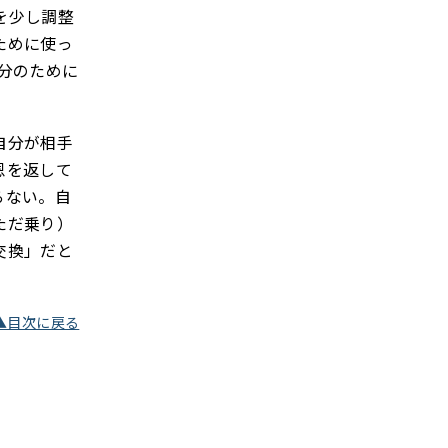
を少し調整
ために使っ
分のために
自分が相手
恩を返して
らない。自
ただ乗り）
交換」だと
▲目次に戻る