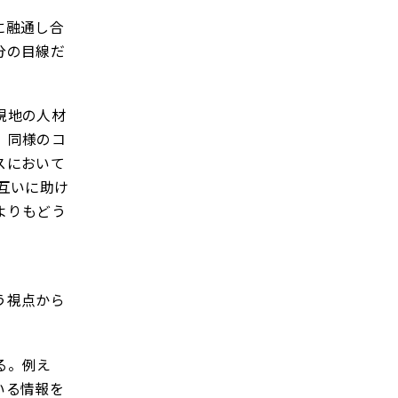
に融通し合
分の目線だ
現地の人材
。同様のコ
スにおいて
互いに助け
よりもどう
う視点から
る。例え
いる情報を