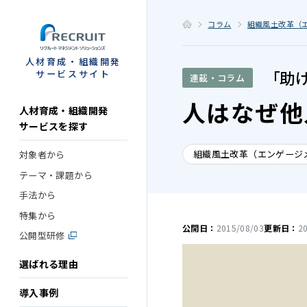
STEP
コラム
組織風土改革（
人材育成・組織開発
「助
サービスサイト
連載・コラム
人はなぜ他
人材育成・組織開発
サービスを探す
組織風土改革（エンゲージ
対象者から
テーマ・課題から
手法から
特集から
公開日：
2015/08/03
更新日：
2
公開型研修
選ばれる理由
導入事例