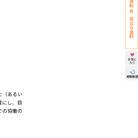
お役立ち資料
お気に
入り
閲覧履
た（あるい
確にし、目
での協働の