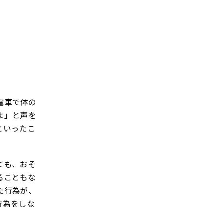
電車で体の
よ」と声を
といったこ
ても、おそ
ることもな
た行為が、
行為をしな