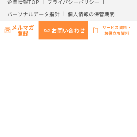
企業情報TOP
プライバシーポリシー
パーソナルデータ指針
個人情報の保管期間
外国への個人情報の提供
利用規約
メルマガ
サービス資料・
お問い合わせ
登録
お役立ち資料
サイトマップ
© Recruit Management Solutions Co., Ltd.