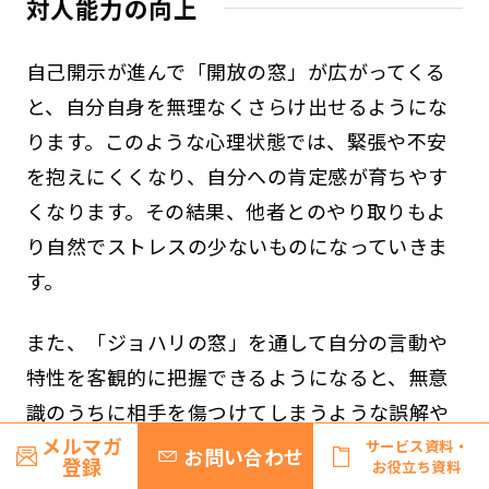
対人能力の向上
自己開示が進んで「開放の窓」が広がってくる
と、自分自身を無理なくさらけ出せるようにな
ります。このような心理状態では、緊張や不安
を抱えにくくなり、自分への肯定感が育ちやす
くなります。その結果、他者とのやり取りもよ
り自然でストレスの少ないものになっていきま
す。
また、「ジョハリの窓」を通して自分の言動や
特性を客観的に把握できるようになると、無意
識のうちに相手を傷つけてしまうような誤解や
メルマガ
摩擦も減らせます。結果として、対人関係での
サービス資料・
お問い合わせ
登録
お役立ち資料
トラブルを防ぎやすくなり、より良い人間関係