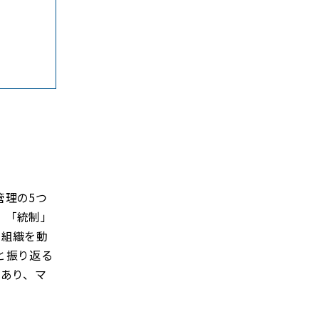
管理の5つ
」「統制」
の組織を動
と振り返る
であり、マ