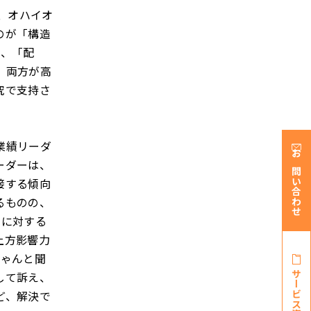
、オハイオ
のが「構造
り、「配
」両方が高
究で支持さ
業績リーダ
お問い合わせ
ーダーは、
接する傾向
るものの、
ーに対する
上方影響力
ちゃんと聞
サービス資料・
して訴え、
ど、解決で