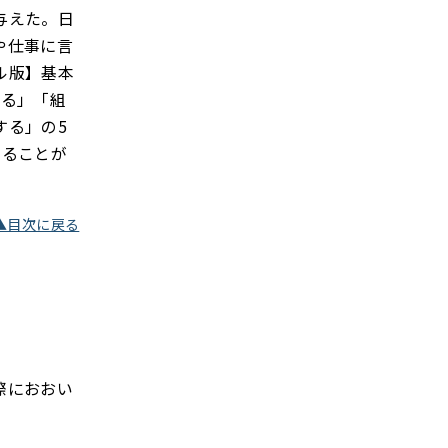
与えた。日
や仕事に言
ル版】基本
する」「組
する」の5
いることが
▲目次に戻る
際におおい