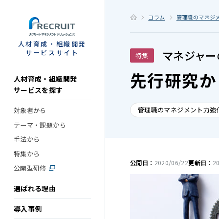
STEP
コラム
管理職のマネジ
人材育成・組織開発
マネジャー
サービスサイト
特集
先行研究か
人材育成・組織開発
サービスを探す
管理職のマネジメント力強
対象者から
テーマ・課題から
手法から
特集から
公開日：
2020/06/22
更新日：
2
公開型研修
選ばれる理由
導入事例