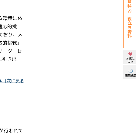
お役立ち資料
る環境に依
適応的挑
ており、メ
応的挑戦」
リーダーは
に引き出
お気に
入り
閲覧履
▲目次に戻る
が行われて