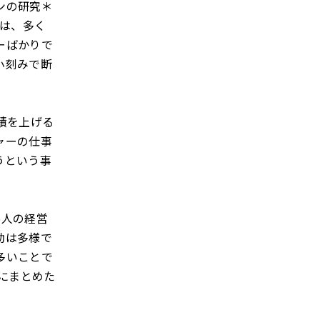
ンの研究＊
者は、多く
ーばかりで
小刻みで断
績を上げる
ャーの仕事
うという事
5人の経営
動は多様で
多いことで
にまとめた