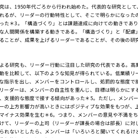
究は、1950年代ごろから行われ始めた。代表的な研究として
れるが、リーダーの行動特性として、そこで明らかになった
った＊3。「構造づくり」とは課題達成に向けての動きであ
な人間関係を構築する動きである。「構造づくり」と「配慮
ることが、成果を上げるリーダーであることが、その後の研
よる研究も、リーダー行動に注目した研究の代表である。高
動を比較して、以下のような知見が得られている。低業績リ
な指示を出し、メンバーをコントロールし、処罰的な態度で
リーダーは、メンバーの自主性を重んじ、目標は明らかにす
、支援的な態度で接する傾向があった＊5。ただし、メンバ
ーの上方影響力が高いときにはポジティブな効果をもつが、
マイナス効果を生む＊6。つまり、メンバーの意見や不満を
けて、リーダーの上司（リーダーが課長の場合は部長）に対
られないとしたら、メンバーは「いろいろと聞いてくれるけ