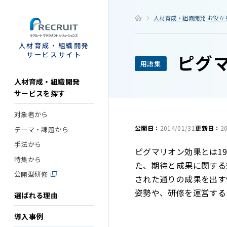
STEP
人材育成・組織開発 お役立
人材育成・組織開発
サービスサイト
ピグ
用語集
人材育成・組織開発
サービスを探す
対象者から
公開日：
2014/01/31
更新日：
2
テーマ・課題から
手法から
ピグマリオン効果とは1
特集から
た、期待と成果に関する
公開型研修
された通りの成果を出す
姿勢や、研修を運営する
選ばれる理由
導入事例