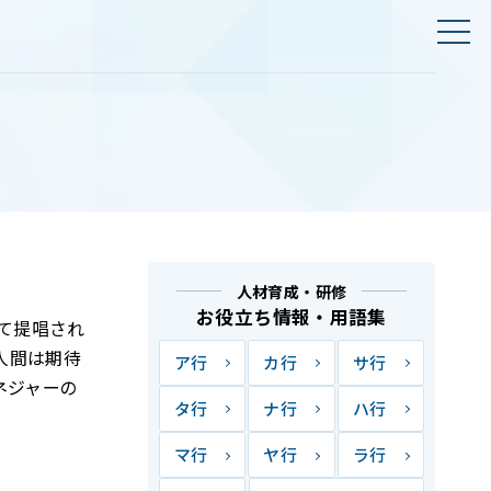
人材育成・研修
お役立ち情報・用語集
て提唱され
人間は期待
ア行
カ行
サ行
ネジャーの
タ行
ナ行
ハ行
マ行
ヤ行
ラ行