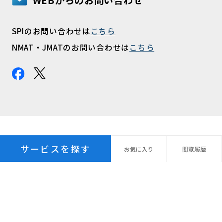
WEBからのお問い合わせ
SPIのお問い合わせは
こちら
NMAT・JMATのお問い合わせは
こちら
サービスを探す
お気に
入り
閲覧
履歴
プライバシーポリシー
パーソナルデータ指針
個人情報の保管期間
外国への個人情報の提供
利用規約
サイトマップ