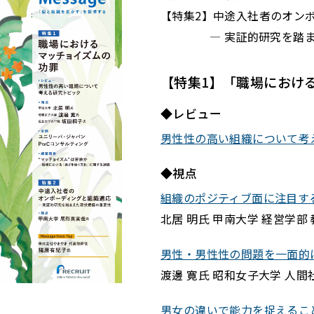
【特集2】中途入社者のオン
― 実証的研究を踏まえ
【特集1】「職場におけ
◆レビュー
男性性の高い組織について考
◆視点
組織のポジティブ面に注目す
北居 明氏 甲南大学 経営学部
男性・男性性の問題を一面的
渡邊 寛氏 昭和女子大学 人
男女の違いで能力を捉えるこ