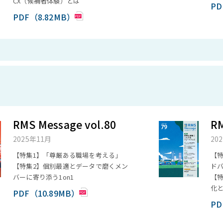
CX（候補者体験）とは
PD
PDF（8.82MB）
RMS Message vol.80
RM
2025年11月
20
【特集1】「尊厳ある職場を考える」
【
【特集2】個別最適とデータで磨くメン
ド
バーに寄り添う1on1
【
化
PDF（10.89MB）
PD