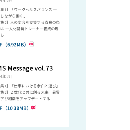
24年8月
集1】「ワークヘルスバランス ―
療しながら働く」
特集2】人の変容を支援する省察の条
とは ―人材開発トレーナー養成の現
から
F（6.92MB）
S Message vol.73
24年2月
特集1】「仕事における余白と遊び」
特集2】Ｚ世代と共に創る未来 異質
に学び組織をアップデートする
F（10.38MB）