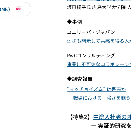
坂田桐子氏 広島大学大学院 
3MB）
◆事例
ユニリーバ・ジャパン
弱さも開示して共感を得る人
PwCコンサルティング
事業に不可欠なコラボレーシ
◆調査報告
“マッチョイズム” は害悪か
― 職場における「強さを競
【特集2】
中途入社者の
― 実証的研究を踏