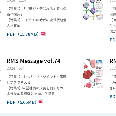
2024年11月
20
【特集1】「『選び・選ばれる』時代の
【特
新卒採用」
治
【特集2】これからの時代の次世代経営
【
人材育成
件
場
PDF（15.88MB）
PD
RMS Message vol.74
RM
2024年5月
20
【特集1】オーバーマネジメント―管理
【
しすぎを考える
【
【特集2】中堅社員の成長を促すもの―
さ
多様な成長経験と志向から探る
PD
PDF（5.65MB）