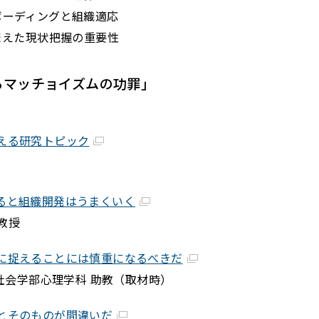
ボーディングと組織適応
た現状把握の重要性
るマッチョイズムの功罪」
える研究トピック
ると組織開発はうまくいく
 教授
に捉えることには慎重になるべきだ
間社会学部心理学科 助教（取材時）
とそのものが間違いだ