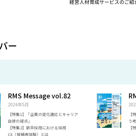
経営人材育成サービスのご紹
バー
RMS Message vol.82
RM
2026年5月
20
【特集1】「企業の変化適応とキャリア
【
自律の接点」
う
【特集2】新卒採用における採用
【特
CX（候補者体験）とは