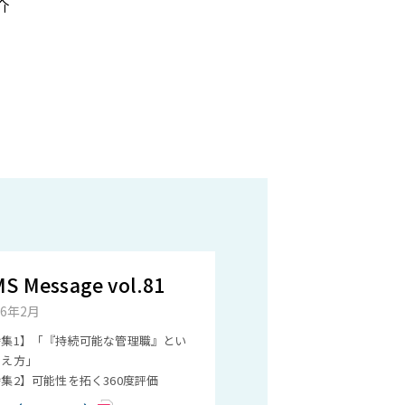
介
S Message vol.81
26年2月
特集1】「『持続可能な管理職』とい
考え方」
集2】可能性を拓く360度評価