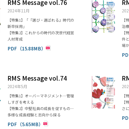
RMS Message vol.76
RM
2024年11月
20
【特集1】「『選び・選ばれる』時代の
【特
新卒採用」
治
【特集2】これからの時代の次世代経営
【
人材育成
件
場
PDF（15.88MB）
PD
RMS Message vol.74
RM
2024年5月
20
【特集1】オーバーマネジメント―管理
【
しすぎを考える
【
【特集2】中堅社員の成長を促すもの―
さ
多様な成長経験と志向から探る
PD
PDF（5.65MB）