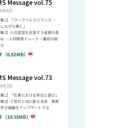
S Message vol.75
24年8月
集1】「ワークヘルスバランス ―
療しながら働く」
特集2】人の変容を支援する省察の条
とは ―人材開発トレーナー養成の現
から
F（6.92MB）
S Message vol.73
24年2月
特集1】「仕事における余白と遊び」
特集2】Ｚ世代と共に創る未来 異質
に学び組織をアップデートする
F（10.38MB）