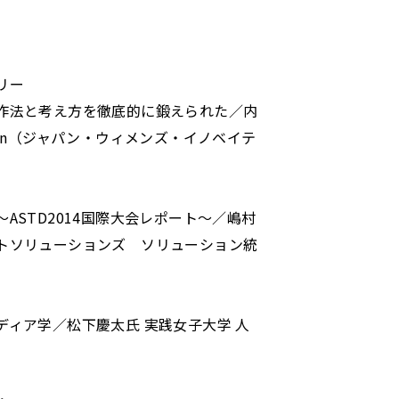
リー
作法と考え方を徹底的に鍛えられた／内
Win（ジャパン・ウィメンズ・イノベイテ
ASTD2014国際大会レポート～／嶋村
トソリューションズ ソリューション統
ィア学／松下慶太氏 実践女子大学 人