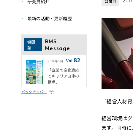
公開日
2001
研究員紹介
最新の活動・更新履歴
RMS
機関
誌
Message
82
Vol.
2026年5月
「企業の変化適応
とキャリア自律の
接点」
バックナンバー
「経営人材育
経営環境はグ
ます。同時に