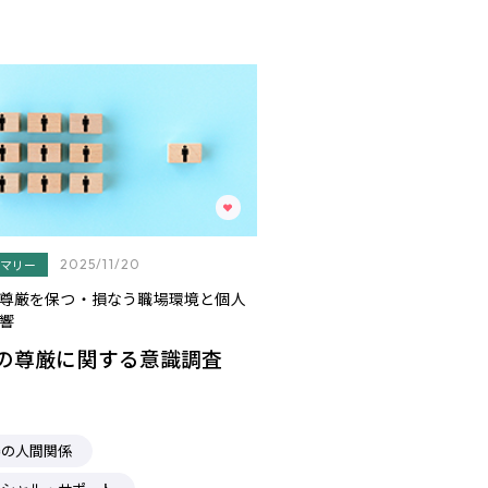
マリー
2025/11/20
尊厳を保つ・損なう職場環境と個人
響
の尊厳に関する意識調査
場の人間関係