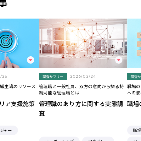
事
/26
調査サマリー
2026/02/24
調査サ
織主導のリソース
管理職と一般社員、双方の意向から探る持
職場の
続可能な管理職とは
への影
リア支援施策
管理職のあり方に関する実態調
職場
査
ジャー
職