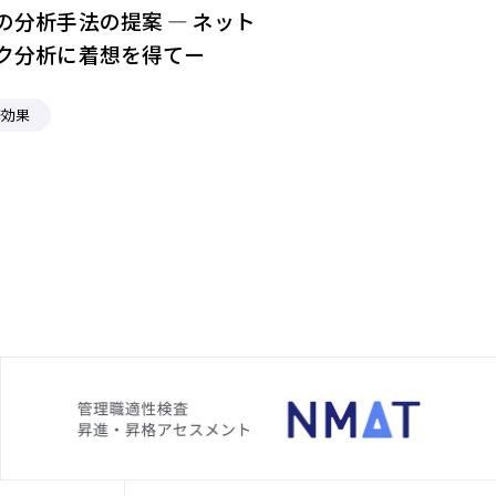
の分析⼿法の提案 ― ネット
ク分析に着想を得てー
修効果