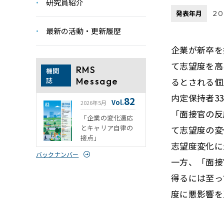
研究員紹介
発表年月
2
最新の活動・更新履歴
企業が新卒を
て志望度を高
RMS
機関
誌
Message
るとされる個
内定保持者3
82
Vol.
2026年5月
「面接官の反
「企業の変化適応
とキャリア自律の
て志望度の変
接点」
志望度変化に
バックナンバー
一方、「面接
得るには至っ
度に悪影響を