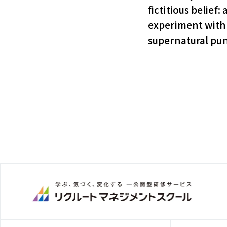
fictitious belief: 
experiment with a
supernatural pu