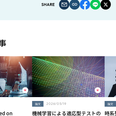
SHARE
事
論文
2026/05/19
論文
sed on
機械学習による適応型テストの
時系