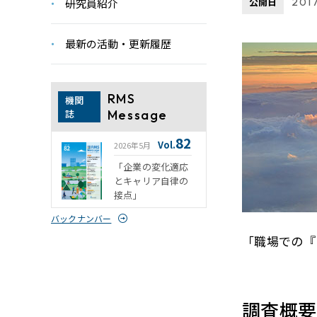
公開日
2017
研究員紹介
最新の活動・更新履歴
RMS
機関
誌
Message
82
Vol.
2026年5月
「企業の変化適応
とキャリア自律の
接点」
バックナンバー
「職場での『
調査概要