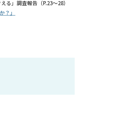
る」調査報告（P.23～28）
か？」