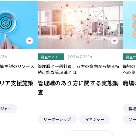
/26
調査サマリー
2026/02/24
調査サ
織主導のリソース
管理職と一般社員、双方の意向から探る持
職場の
続可能な管理職とは
への影
リア支援施策
管理職のあり方に関する実態調
職場
査
ジャー
職
リーダーシップ
マネジャー
ソ