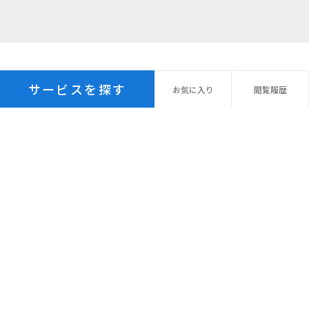
サービスを探す
お気に
入り
閲覧
履歴
プライバシーポリシー
パーソナルデータ指針
個人情報の保管期間
外国への個人情報の提供
利用規約
サイトマップ
© Recruit Management Solutions Co., Ltd.