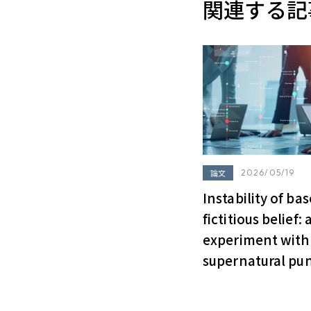
関連する記
論文
2026/05/19
Instability of ba
fictitious belief: 
experiment with a
supernatural pu