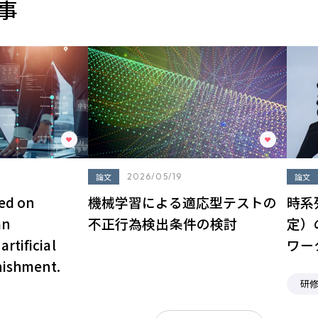
事
論文
2026/05/19
論文
sed on
機械学習による適応型テストの
時系
an
不正行為検出条件の検討
定）
rtificial
ワー
nishment.
研