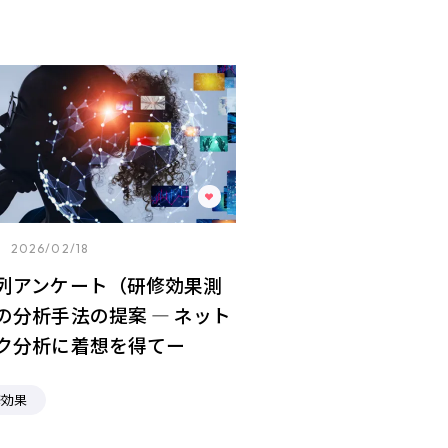
2026/02/18
列アンケート（研修効果測
の分析⼿法の提案 ― ネット
ク分析に着想を得てー
修効果