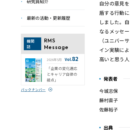
研究員紹介
自分の意見を
盾する行動に
最新の活動・更新履歴
しました。自
なるメッセー
（ユニバーサ
RMS
機関
誌
Message
イン実験によ
82
高いと思う人
Vol.
2026年5月
「企業の変化適応
とキャリア自律の
発表者
接点」
バックナンバー
今城志保
藤村直子
佐藤裕子
出典