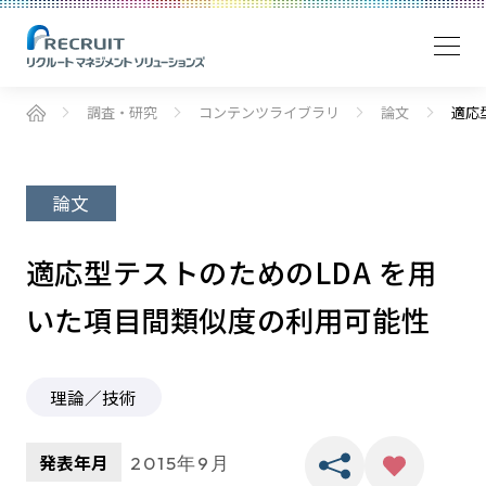
調査・研究
コンテンツライブラリ
論文
適応
論文
適応型テストのためのLDA を用
いた項目間類似度の利用可能性
理論／技術
発表年月
2015年9月