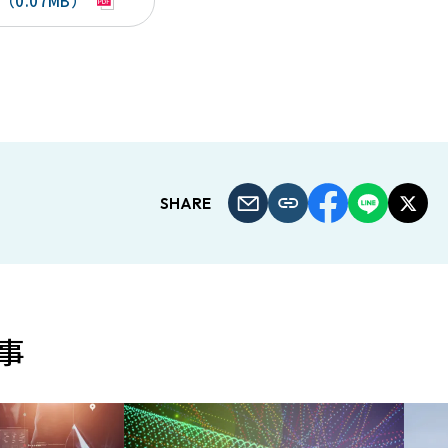
0.07MB）
SHARE
事