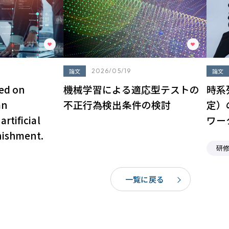
論文
2026/05/19
論文
sed on
機械学習による適応型テストの
時系
an
不正行為検出条件の検討
定）
rtificial
ワー
nishment.
研
一覧に戻る