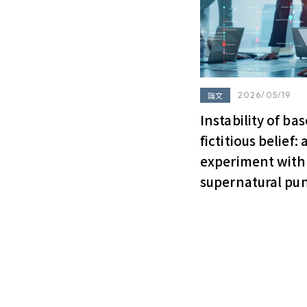
論文
2026/05/19
Instability of ba
fictitious belief: 
experiment with a
supernatural pu