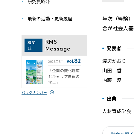
研究員紹介
年次（経験）
最新の活動・更新履歴
合が社会人基
RMS
機関
発表者
誌
Message
82
渡辺かおり
Vol.
2026年5月
山田 香
「企業の変化適応
とキャリア自律の
内藤 淳
接点」
バックナンバー
出典
人材育成学会