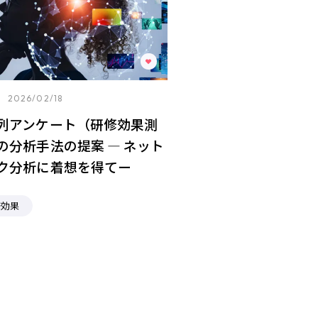
2026/02/18
列アンケート（研修効果測
の分析⼿法の提案 ― ネット
ク分析に着想を得てー
修効果