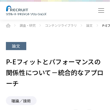
調査・研究
コンテンツライブラリ
論文
P-
論文
P-Eフィットとパフォーマンスの
関係性について－統合的なアプロ
ーチ
理論／技術