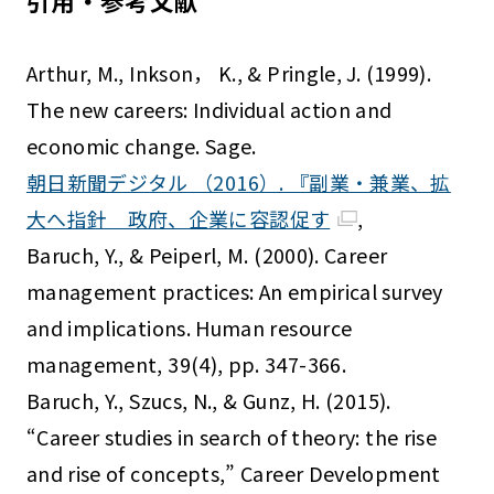
引用・参考文献
Arthur, M., Inkson， K., & Pringle, J. (1999).
The new careers: Individual action and
economic change. Sage.
朝日新聞デジタル （2016）. 『副業・兼業、拡
大へ指針 政府、企業に容認促す
,
Baruch, Y., & Peiperl, M. (2000). Career
management practices: An empirical survey
and implications. Human resource
management, 39(4), pp. 347-366.
Baruch, Y., Szucs, N., & Gunz, H. (2015).
“Career studies in search of theory: the rise
and rise of concepts,” Career Development