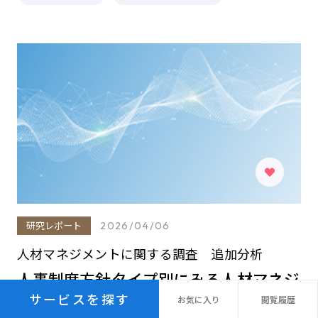
研究レポート
2026/04/06
人材マネジメントに関する調査 追加分析
人事制度方針タイプ別にみる人材マネジ
サービスを探す
メントのあり方
お気に
入り
閲覧
履歴