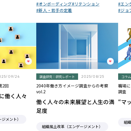
オンボーディング
リテンション
エン
新人・若手の定着
ジョ
025/09/24
調査研究｜研究レポート
2025/08/25
コラム
第2回
2040年働き方イメージ調査からの考察
職場に
vol.2
調査
に働く人々
働く人々の未来展望と人生の満
“マ
足度
ージメント）
組
組織風土改革（エンゲージメント）