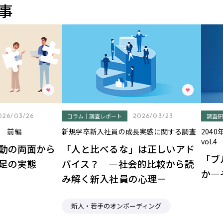
事
026/03/26
コラム｜調査レポート
2026/03/23
調査研
査 前編
新規学卒新入社員の成長実感に関する調査
204
vol.4
動の両面から
「人と比べるな」は正しいアド
「ブ
足の実態
バイス？ ―社会的比較から読
か―
み解く新入社員の心理－
新人・若手のオンボーディング