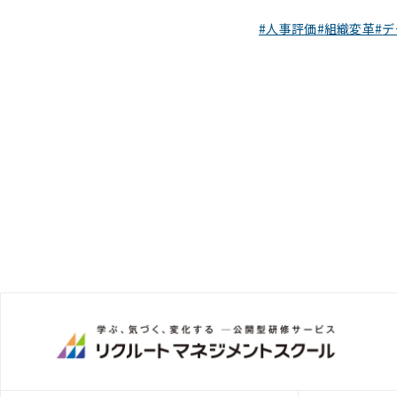
人事評価
組織変革
デ