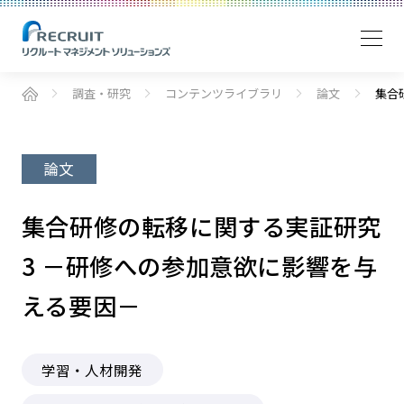
調査・研究
コンテンツライブラリ
論文
集合
論文
集合研修の転移に関する実証研究
3 －研修への参加意欲に影響を与
える要因－
学習・人材開発