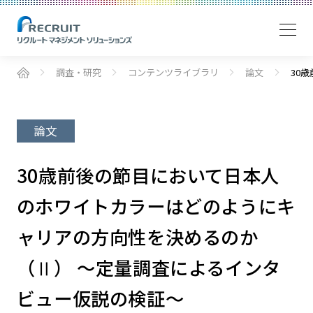
調査・研究
コンテンツライブラリ
論文
30
論文
30歳前後の節目において日本人
のホワイトカラーはどのようにキ
ャリアの方向性を決めるのか
（Ⅱ） ～定量調査によるインタ
ビュー仮説の検証～