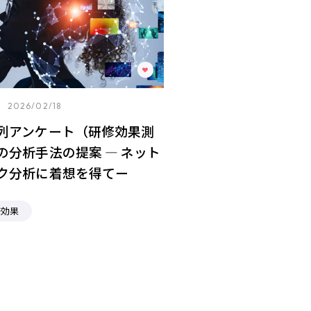
2026/02/18
列アンケート（研修効果測
の分析⼿法の提案 ― ネット
ク分析に着想を得てー
修効果