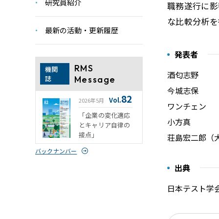
研究員紹介
職務遂行に影
な比較分析を
最新の活動・更新履歴
発表者
RMS
機関
酒匂志野
誌
Message
今城志保
82
Vol.
2026年5月
ワンチェン
「企業の変化適応
小方真
とキャリア自律の
接点」
荘島宏二郎（
バックナンバー
出典
日本テスト学会