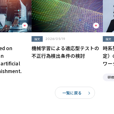
論文
2026/05/19
論文
sed on
機械学習による適応型テストの
時系
an
不正行為検出条件の検討
定）
rtificial
ワー
nishment.
研
一覧に戻る