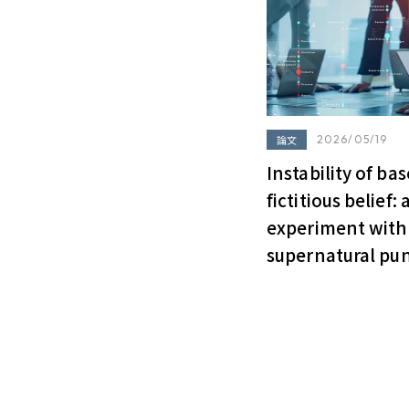
論文
2026/05/19
Instability of ba
fictitious belief: 
experiment with a
supernatural pu