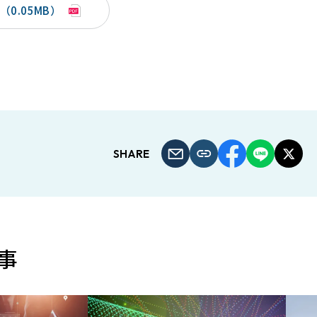
0.05MB）
SHARE
事