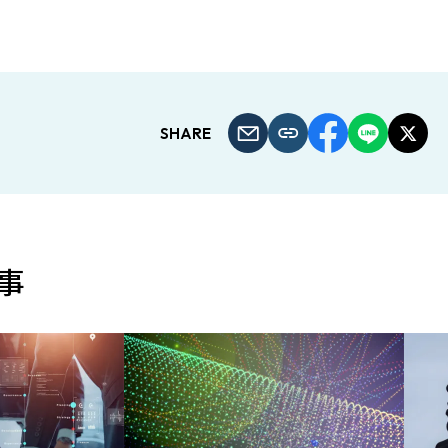
SHARE
事