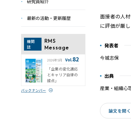
研究員紹介
面接者の人材
最新の活動・更新履歴
に評価が厳し
RMS
機関
発表者
誌
Message
今城志保
82
Vol.
2026年5月
「企業の変化適応
とキャリア自律の
出典
接点」
産業・組織心理
バックナンバー
論文を開く（