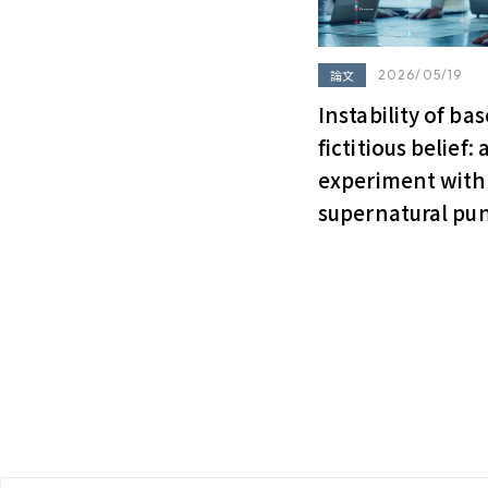
論文
2026/05/19
Instability of ba
fictitious belief: 
experiment with a
supernatural pu