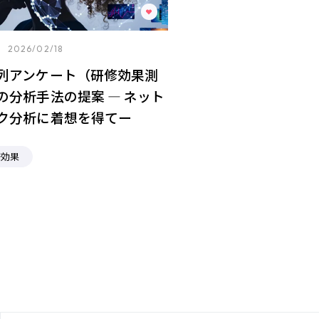
2026/02/18
列アンケート（研修効果測
の分析⼿法の提案 ― ネット
ク分析に着想を得てー
修効果