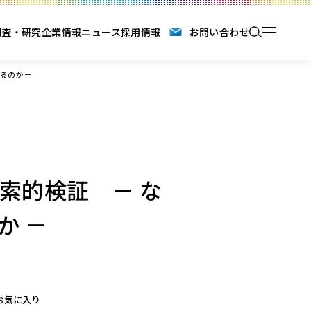
調査・研究
企業情報
ニュース
採用情報
お問い合わせ
るのか －
索的検証 － な
か －
お気に入り