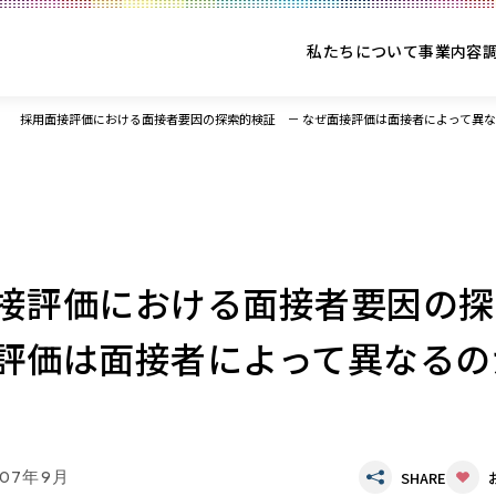
私たちについて
事業内容
採用面接評価における面接者要因の探索的検証 － なぜ面接評価は面接者によって異な
接評価における面接者要因の探
評価は面接者によって異なるの
007年9月
SHARE