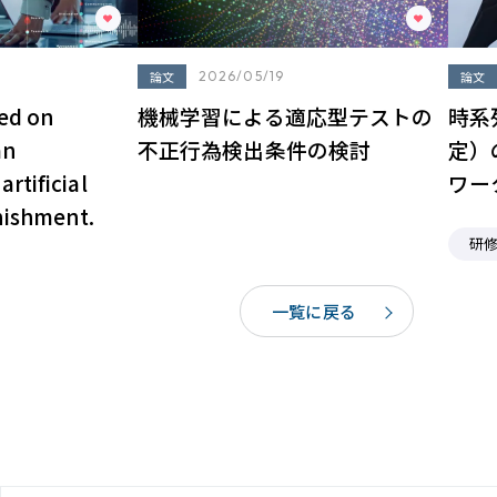
論文
2026/05/19
論文
sed on
機械学習による適応型テストの
時系
an
不正行為検出条件の検討
定）
rtificial
ワー
nishment.
研
一覧に戻る