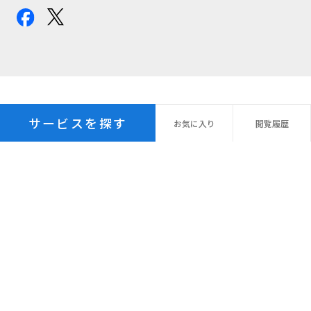
サービスを探す
お気に
入り
閲覧
履歴
プライバシーポリシー
パーソナルデータ指針
個人情報の保管期間
外国への個人情報の提供
利用規約
サイトマップ
© Recruit Management Solutions Co., Ltd.