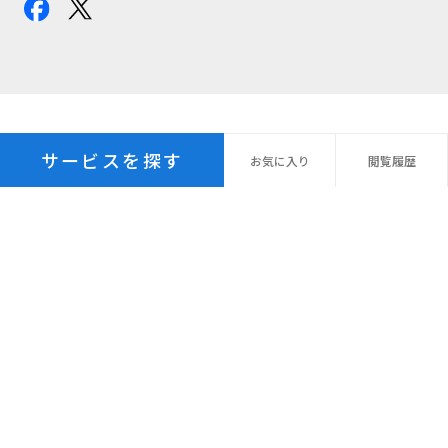
サービスを探す
お気に
入り
閲覧
履歴
プライバシーポリシー
パーソナルデータ指針
個人情報の保管期間
外国への個人情報の提供
利用規約
サイトマップ
© Recruit Management Solutions Co., Ltd.