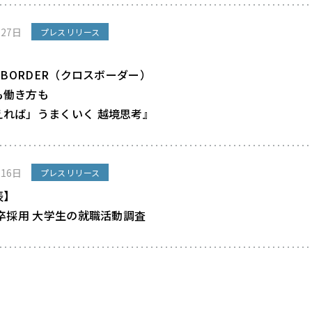
月27日
プレスリリース
S-BORDER（クロスボーダー）
も働き方も
えれば」うまくいく 越境思考』
月16日
プレスリリース
表】
新卒採用 大学生の就職活動調査