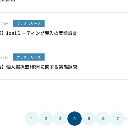
月25日
プレスリリース
】1on1ミーティング導入の実態調査
月31日
プレスリリース
表】個人選択型HRMに関する実態調査
1
2
3
4
5
6
7