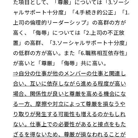
た項目として、「尊厳」については「3.ソーシ
ャルサポート十分度」「4.手続き的公正」「1.
上司の倫理的リーダーシップ」の高群の方が
高く、「侮辱」については「2.上司の不正放
置」の高群、「3.ソーシャルサポート十分度」
の低群の方が高い。また「6.職務相互依存性」
が高いと「尊厳」「侮辱」共に高い。
⇒自分の仕事が他のメンバーの仕事と関連し
合い、互いに依存しながら進める程度が高い
場合、関係性が良いと尊厳を高める機会にな
る一方、摩擦や対立によって尊厳を損なうや
り取りが発生する可能性も増えるのかもしれ
ない。仕事上での必要性があると接点をもた
ざるを得ないため、尊厳が損なわれることが