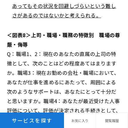
あってもその状況を回避しづらいという難し
さがあるのではないかと考えられる。
＜図表8＞上司・職場・職務の特徴別 職場の尊
厳・侮辱
Q：職場1、2：現在のあなたの直属の上司の特
徴として、次のことはどの程度あてはまります
か。職場3：現在お勤めの会社・職場において、
あなたが仕事を進めるにあたって、周囲による
次のようなサポートは、あなたにとって十分だ
と思いますか。職場4：あなたが最近受けた人事
評価について、評価が決定される手続きとして、
次のことはどの程度そう思いますか。仕事5、
サービスを探す
お気に
入り
閲覧
履歴