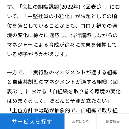
す。「会社の組織課題(2022年)〈図表1〉」にお
いて、「中堅社員の小粒化」が課題としての順
位を落としていることからも、コロナ禍での環
境の変化に徐々に適応し、試行錯誤しながらの
マネジャーによる育成が徐々に効果を発揮して
いる様子がうかがえます。
一方で、「実行型のマネジメントが適する組織
と自律共創型のマネジメントが適する組織〈図
表5〉」における「自組織を取り巻く環境の変化
はめまぐるしく、ほとんど予測が立たない」
「上位方針や戦略が抽象的で、自組織で取り組
むことは自分たちで考えて設定することが求め
サービスを探す
お気に
入り
閲覧
履歴