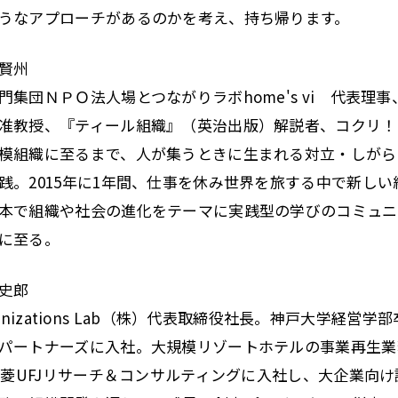
うなアプローチがあるのかを考え、持ち帰ります。
賢州
門集団ＮＰＯ法人場とつながりラボhome's vi 代表理
准教授、『ティール組織』（英治出版）解説者、コクリ！ 
模組織に至るまで、人が集うときに生まれる対立・しがら
践。2015年に1年間、仕事を休み世界を旅する中で新し
本で組織や社会の進化をテーマに実践型の学びのコミュニテ
に至る。
史郎
 Organizations Lab（株）代表取締役社長。神戸大学
パートナーズに入社。大規模リゾートホテルの事業再生業
年三菱UFJリサーチ＆コンサルティングに入社し、大企業向