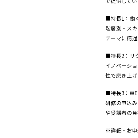
で提供してい
■特長1：働
階層別・スキ
テーマに精通
■特長2：リ
イノベーショ
性で磨き上げ
■特長3：W
研修の申込み
や受講者の負
※詳細・お申