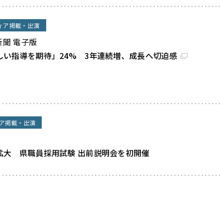
ィア掲載・出演
新聞 電子版
しい指導を期待」24% 3年連続増、成長へ切迫感
ア掲載・出演
拡大 県職員採用試験 出前説明会を初開催