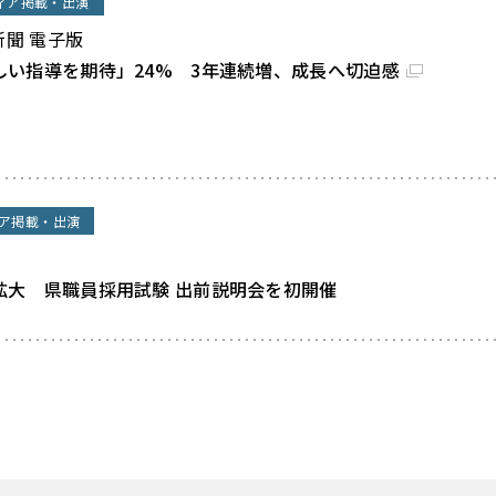
ィア掲載・出演
新聞 電子版
しい指導を期待」24% 3年連続増、成長へ切迫感
ア掲載・出演
拡大 県職員採用試験 出前説明会を初開催