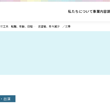
私たちについて
事業内容
験で工夫 転職、年齢、日程… 志望者、年々減少 ／三重
・出演