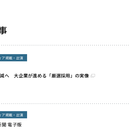
事
ィア掲載・出演
割減へ 大企業が進める「厳選採用」の実像
ィア掲載・出演
新聞 電子版