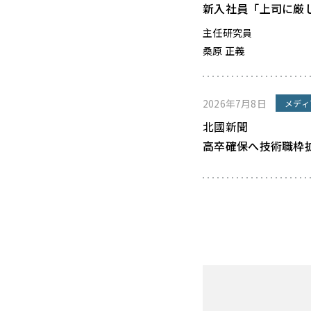
新入社員「上司に厳
主任研究員
桑原 正義
2026年7月8日
メディ
北國新聞
高卒確保へ技術職枠