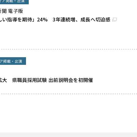
ィア掲載・出演
新聞 電子版
しい指導を期待」24% 3年連続増、成長へ切迫感
ア掲載・出演
拡大 県職員採用試験 出前説明会を初開催