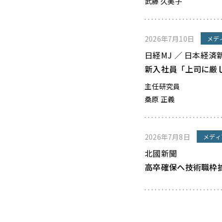
武藤 久美子
2026年7月10日
メデ
日経MJ ／ 日本経済
新入社員「上司に厳
主任研究員
桑原 正義
2026年7月8日
メディ
北國新聞
高卒確保へ技術職枠