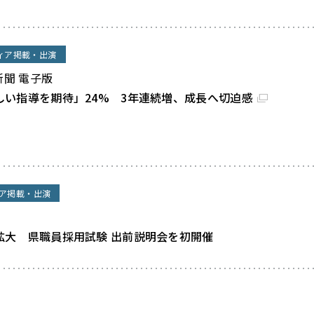
ィア掲載・出演
新聞 電子版
しい指導を期待」24% 3年連続増、成長へ切迫感
ア掲載・出演
拡大 県職員採用試験 出前説明会を初開催