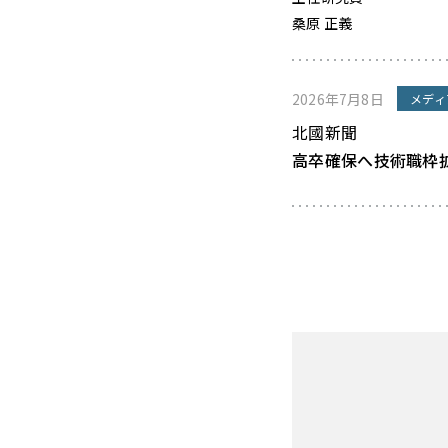
桑原 正義
2026年7月8日
メディ
北國新聞
高卒確保へ技術職枠