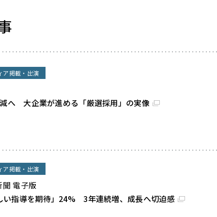
事
ィア掲載・出演
割減へ 大企業が進める「厳選採用」の実像
ィア掲載・出演
新聞 電子版
しい指導を期待」24% 3年連続増、成長へ切迫感