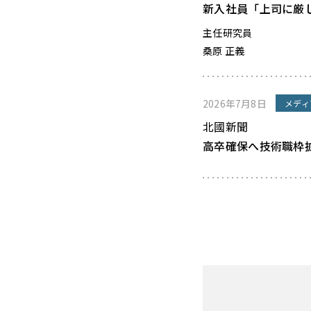
新入社員「上司に厳
主任研究員
桑原 正義
2026年7月8日
メディ
北國新聞
高卒確保へ技術職枠