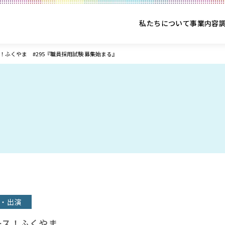
私たちについて
事業内容
！ふくやま #295『職員採用試験 募集始まる』
・出演
ース！ふくやま