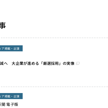
事
ィア掲載・出演
割減へ 大企業が進める「厳選採用」の実像
ィア掲載・出演
新聞 電子版