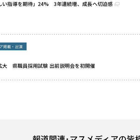
しい指導を期待」24% 3年連続増、成長へ切迫感
ア掲載・出演
拡大 県職員採用試験 出前説明会を初開催
報道関連･
マスメディアの皆