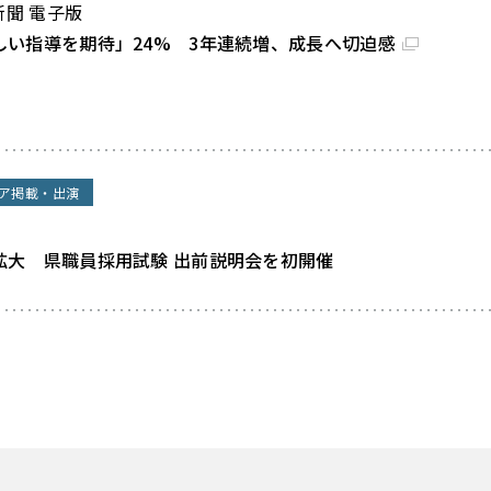
新聞 電子版
しい指導を期待」24% 3年連続増、成長へ切迫感
ア掲載・出演
拡大 県職員採用試験 出前説明会を初開催