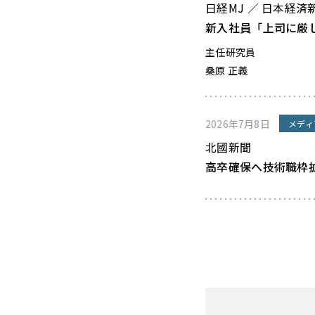
日経MJ ／ 日本経済
新入社員「上司に厳
主任研究員
桑原 正義
2026年7月8日
メディ
北國新聞
高卒確保へ技術職枠