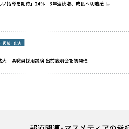
しい指導を期待」24% 3年連続増、成長へ切迫感
ア掲載・出演
拡大 県職員採用試験 出前説明会を初開催
報道関連･
マスメディアの皆