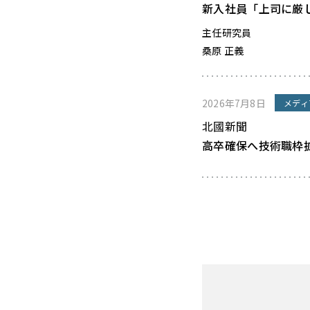
新入社員「上司に厳
主任研究員
桑原 正義
2026年7月8日
メディ
北國新聞
高卒確保へ技術職枠