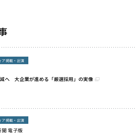
事
ィア掲載・出演
割減へ 大企業が進める「厳選採用」の実像
ィア掲載・出演
新聞 電子版