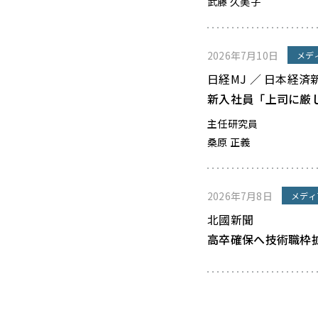
武藤 久美子
2026年7月10日
メデ
日経MJ ／ 日本経済
新入社員「上司に厳
主任研究員
桑原 正義
2026年7月8日
メディ
北國新聞
高卒確保へ技術職枠