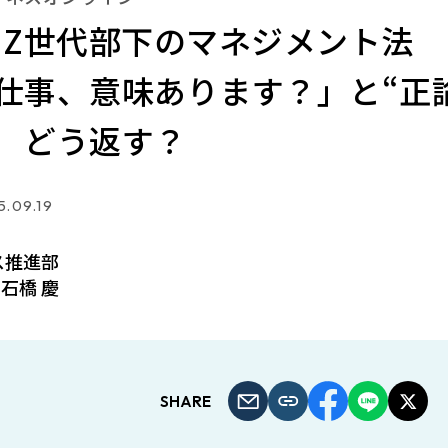
 Z世代部下のマネジメント法
仕事、意味あります？」と“正
 どう返す？
.09.19
ス推進部
石橋 慶
SHARE