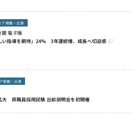
ィア掲載・出演
新聞 電子版
しい指導を期待」24% 3年連続増、成長へ切迫感
ア掲載・出演
拡大 県職員採用試験 出前説明会を初開催