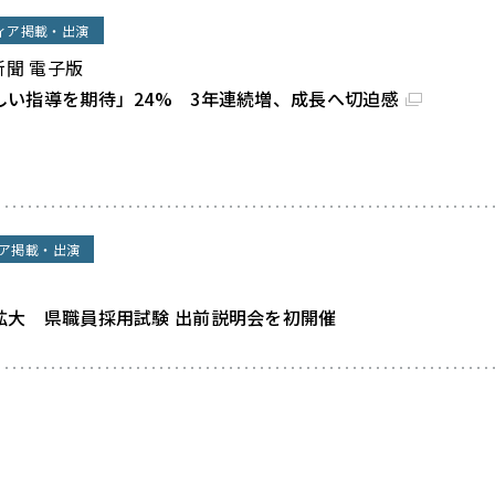
ィア掲載・出演
新聞 電子版
しい指導を期待」24% 3年連続増、成長へ切迫感
ア掲載・出演
拡大 県職員採用試験 出前説明会を初開催