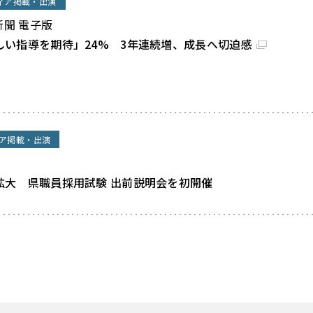
ィア掲載・出演
新聞 電子版
しい指導を期待」24% 3年連続増、成長へ切迫感
ア掲載・出演
拡大 県職員採用試験 出前説明会を初開催