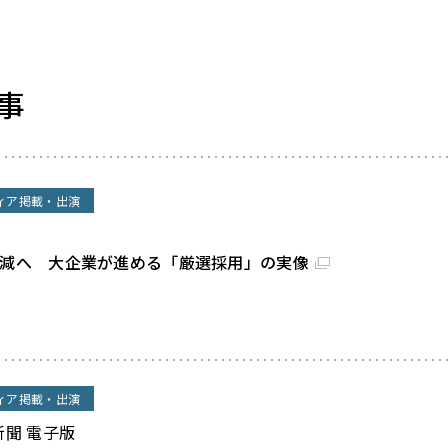
事
ィア掲載・出演
割減へ 大企業が進める「厳選採用」の実像
ィア掲載・出演
新聞 電子版