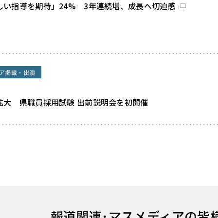
しい指導を期待」24% 3年連続増、成長へ切迫感
ア掲載・出演
拡大 県職員採用試験 出前説明会を初開催
報道関連･
マスメディアの皆