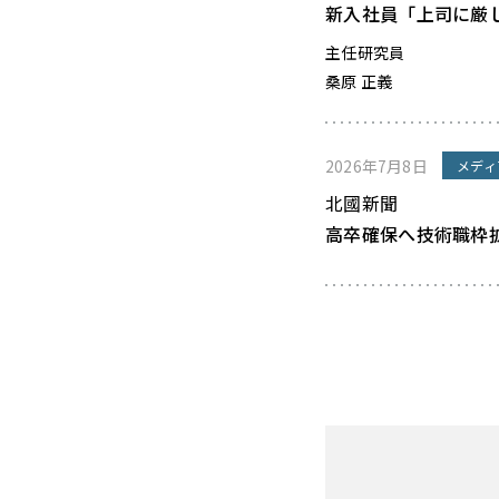
新入社員「上司に厳
主任研究員
桑原 正義
2026年7月8日
メディ
北國新聞
高卒確保へ技術職枠