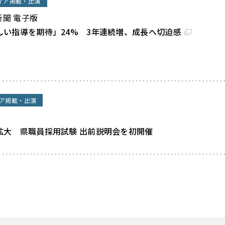
ィア掲載・出演
新聞 電子版
しい指導を期待」24% 3年連続増、成長へ切迫感
ア掲載・出演
拡大 県職員採用試験 出前説明会を初開催