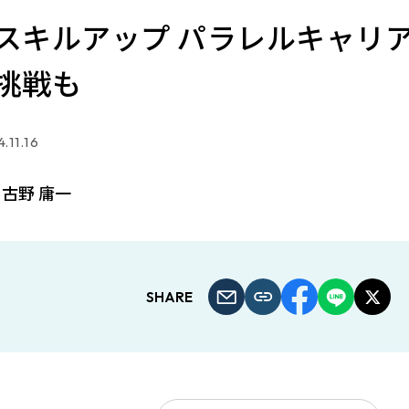
スキルアップ パラレルキャリア
挑戦も
.11.16
古野 庸一
SHARE