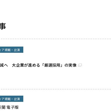
事
ィア掲載・出演
割減へ 大企業が進める「厳選採用」の実像
ィア掲載・出演
新聞 電子版