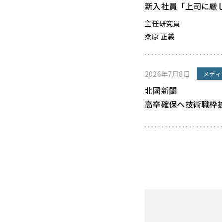
新入社員「上司に厳
主任研究員
桑原 正義
2026年7月8日
メディ
北國新聞
高卒確保へ技術職枠