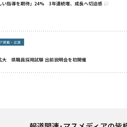
しい指導を期待」24% 3年連続増、成長へ切迫感
ア掲載・出演
拡大 県職員採用試験 出前説明会を初開催
報道関連･
マスメディアの皆