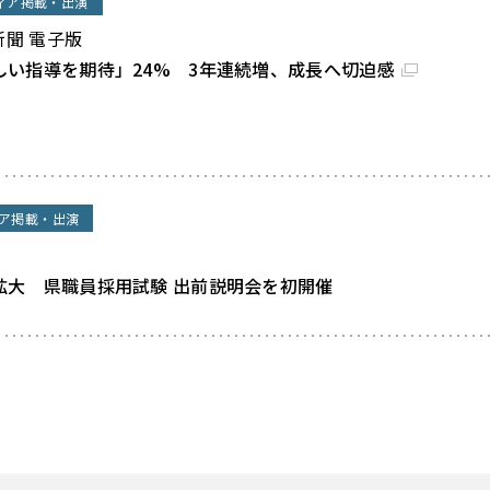
ィア掲載・出演
新聞 電子版
しい指導を期待」24% 3年連続増、成長へ切迫感
ア掲載・出演
拡大 県職員採用試験 出前説明会を初開催