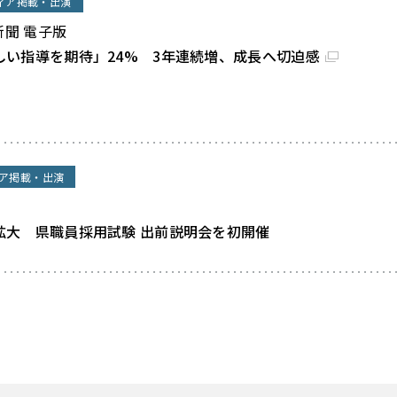
ィア掲載・出演
新聞 電子版
しい指導を期待」24% 3年連続増、成長へ切迫感
ア掲載・出演
拡大 県職員採用試験 出前説明会を初開催